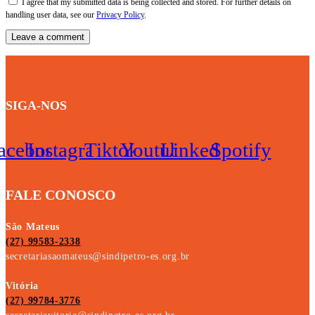
I agree that my submitted data is being collected and stored. For further details on
handling user data, see our
Privacy Policy
.
SIGA-NOS
acebook
Instagram
Tiktok
Youtube
Linkedin
Spotify
FALE CONOSCO
São Mateus
(27) 99583-2338
secretariasaomateus@sindipetro-es.org.br
Vitória
(27) 99784-3776