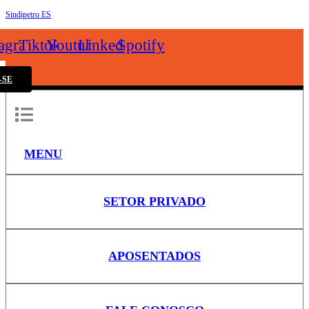
Sindipetro ES
k
tagram
Tiktok
Youtube
Linkedin
Spotify
-SE
MENU
SETOR PRIVADO
APOSENTADOS