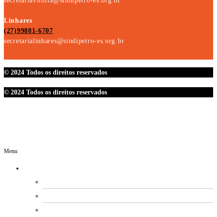
secretariavitoria@sindipetro-es.org.br
Linhares
(27)99881-6707
secretarialinhares@sindipetro-es.org.br
© 2024 Todos os direitos reservados
© 2024 Todos os direitos reservados
Menu
O SINDIPETRO
DIRETORIA
SECRETARIAS
EXPEDIENTE