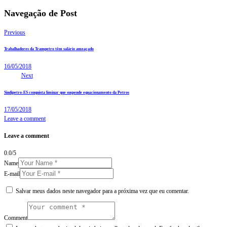
Navegação de Post
Previous
Trabalhadores da Transpetro têm salário ameaçado
16/05/2018
Next
Sindipetro-ES conquista liminar que suspende equacionamento da Petros
17/05/2018
Leave a comment
Leave a comment
0.0
/
5
Name
E-mail
Salvar meus dados neste navegador para a próxima vez que eu comentar.
Comment