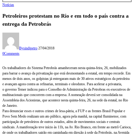
Notícias
Petroleiros protestam no Rio e em todo o país contra a
entrega da Petrobrás
By
sindipetro
27/04/2018
0
Comments
Os trabalhadores do Sistema Petrobrás amanheceram nesta quinta-feira, 26, mobilizados
para barrar o avanço da privatização que está desmontando a estatal, em tempo recorde. Em
menos de dois anos, os golpistas já entregaram mais de 30 ativos estratégicos da petroleira
e avançam agora contra as refinarias, terminais e oleodutos. Para acelerar a privataria,
o governo Temer indicou para o Conselho de Administração da Petrobras ex-executivos de
multinacionais que concorrem com a empresa. A nomeação deverá ser consolidada na
Assembleia dos Acionistas, que acontece nesta quinta-feira, 26, na sede da estatal, no Rio
de Janeiro.
Para denunciar esses e outros crimes de lesa-pátria, a FUP e as frentes Brasil Popular e
Povo Sem Medo realizam um ato público, agora pela manhã, na capital fluminense, com
participação de petroleiros de outros estados, além de movimentos sociais e centrais
sindicais. A manifestação teve início às 11h, na Av. Rio Branco, em frente ao metrô Carioca,
de onde os trabalhadores sairão em caminhada em direção à sede da Petrobrás, na Avenida