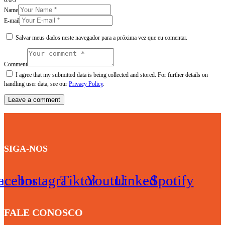
0.0
/
5
Name
E-mail
Salvar meus dados neste navegador para a próxima vez que eu comentar.
Comment
I agree that my submitted data is being collected and stored. For further details on
handling user data, see our
Privacy Policy
.
SIGA-NOS
acebook
Instagram
Tiktok
Youtube
Linkedin
Spotify
FALE CONOSCO