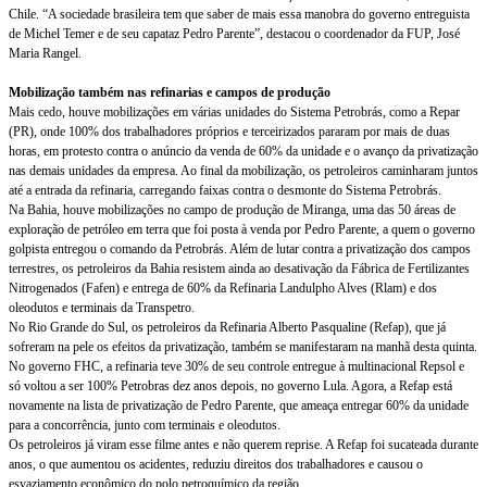
Chile. “A sociedade brasileira tem que saber de mais essa manobra do governo entreguista
de Michel Temer e de seu capataz Pedro Parente”, destacou o coordenador da FUP, José
Maria Rangel.
Mobilização também nas refinarias e campos de produção
Mais cedo, houve mobilizações em várias unidades do Sistema Petrobrás, como a Repar
(PR), onde 100% dos trabalhadores próprios e terceirizados pararam por mais de duas
horas, em protesto contra o anúncio da venda de 60% da unidade e o avanço da privatização
nas demais unidades da empresa. Ao final da mobilização, os petroleiros caminharam juntos
até a entrada da refinaria, carregando faixas contra o desmonte do Sistema Petrobrás.
Na Bahia, houve mobilizações no campo de produção de Miranga, uma das 50 áreas de
exploração de petróleo em terra que foi posta à venda por Pedro Parente, a quem o governo
golpista entregou o comando da Petrobrás. Além de lutar contra a privatização dos campos
terrestres, os petroleiros da Bahia resistem ainda ao desativação da Fábrica de Fertilizantes
Nitrogenados (Fafen) e entrega de 60% da Refinaria Landulpho Alves (Rlam) e dos
oleodutos e terminais da Transpetro.
No Rio Grande do Sul, os petroleiros da Refinaria Alberto Pasqualine (Refap), que já
sofreram na pele os efeitos da privatização, também se manifestaram na manhã desta quinta.
No governo FHC, a refinaria teve 30% de seu controle entregue à multinacional Repsol e
só voltou a ser 100% Petrobras dez anos depois, no governo Lula. Agora, a Refap está
novamente na lista de privatização de Pedro Parente, que ameaça entregar 60% da unidade
para a concorrência, junto com terminais e oleodutos.
Os petroleiros já viram esse filme antes e não querem reprise. A Refap foi sucateada durante
anos, o que aumentou os acidentes, reduziu direitos dos trabalhadores e causou o
esvaziamento econômico do polo petroquímico da região.