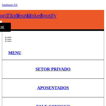
Sindipetro ES
k
tagram
Tiktok
Youtube
Linkedin
Spotify
-SE
MENU
SETOR PRIVADO
APOSENTADOS