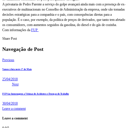
A privataria de Pedro Parente a serviço do golpe avançará ainda mais com a presença de ex-
executivos de multinacionais no Conselho de Administração da empresa, onde são tomadas
decisões estratégicas para a companhia e o país, com consequências diretas para a
população. É o caso, por exemplo, da política de preços de derivados, que tanto tem afetado
os consumidores, com aumentos seguidos da gasolina, do diesel e do gás de cozinha.
Com informações da
FUP
Share Post
Navegação de Post
Previous
Vamos à luta neste 1º de Maio
25/04/2018
Next
FUP faz homenagem a Vítimas de Acidentes e Doenças do Trabalho
30/04/2018
Leave a comment
Leave a comment