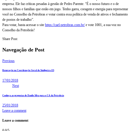
empresa. Ele faz críticas pesadas à gestão de Pedro Parente. “É o nosso futuro e o de
nossos filhos e famílias que estão em jogo. Tenho garra, coragem e energia para representar
você no Conselho da Petrobras e votar contra essa política de venda de ativos e fechamento
de postos de trabalho”.
Para votar, basta acessar o site
https://cael.petrobras.com.br/
e vote 1001, a sua voz no
Conselho da Petrobrás!
Share Post
Navegação de Post
Previous
Renovação na Coordenação Geral do Sindipetro-ES
17/01/2018
Next
Conheça as propostas de Danilo Silva para o CA da Petrobrás
25/01/2018
Leave a comment
Leave a comment
0.0
/
5