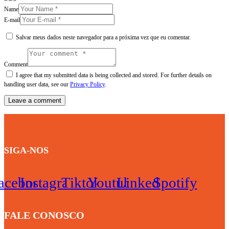
Name
E-mail
Salvar meus dados neste navegador para a próxima vez que eu comentar.
Comment
I agree that my submitted data is being collected and stored. For further details on
handling user data, see our
Privacy Policy
.
SIGA-NOS
acebook
Instagram
Tiktok
Youtube
Linkedin
Spotify
FALE CONOSCO