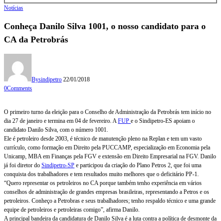
Notícias
Conheça Danilo Silva 1001, o nosso candidato para o
CA da Petrobrás
By
sindipetro
22/01/2018
0
Comments
O primeiro turno da eleição para o Conselho de Administração da Petrobrás tem início no
dia 27 de janeiro e termina em 04 de fevereiro. A
FUP
e o Sindipetro-ES apoiam o
candidato Danilo Silva, com o número 1001.
Ele é petroleiro desde 2003, é técnico de manutenção pleno na Replan e tem um vasto
currículo, como formação em Direito pela PUCCAMP, especialização em Economia pela
Unicamp, MBA em Finanças pela FGV e extensão em Direito Empresarial na FGV. Danilo
já foi diretor do
Sindipetro-SP
e participou da criação do Plano Petros 2, que foi uma
conquista dos trabalhadores e tem resultados muito melhores que o deficitário PP-1.
“Quero representar os petroleiros no CA porque também tenho experiência em vários
conselhos de administração de grandes empresas brasileiras, representando a Petros e os
petroleiros. Conheço a Petrobras e seus trabalhadores; tenho respaldo técnico e uma grande
equipe de petroleiros e petroleiras comigo”, afirma Danilo.
A principal bandeira da candidatura de Danilo Silva é a luta contra a política de desmonte da