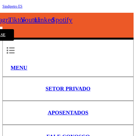
Sindipetro ES
k
tagram
Tiktok
Youtube
Linkedin
Spotify
-SE
MENU
SETOR PRIVADO
APOSENTADOS