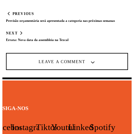
Navegação de Post
PREVIOUS
Previsão orçamentária será apresentada a categoria nas próximas semanas
NEXT
Errata: Nova data da assembleia na Texcal
LEAVE A COMMENT
SIGA-NOS
acebook
Instagram
Tiktok
Youtube
Linkedin
Spotify