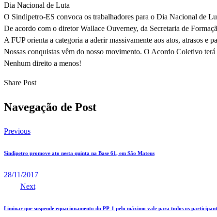
Dia Nacional de Luta
O Sindipetro-ES convoca os trabalhadores para o Dia Nacional de Lu
De acordo com o diretor Wallace Ouverney, da Secretaria de Formação
A FUP orienta a categoria a aderir massivamente aos atos, atrasos e pa
Nossas conquistas vêm do nosso movimento. O Acordo Coletivo terá 
Nenhum direito a menos!
Share Post
Navegação de Post
Previous
Sindipetro promove ato nesta quinta na Base 61, em São Mateus
28/11/2017
Next
Liminar que suspende equacionamento do PP-1 pelo máximo vale para todos os participantes