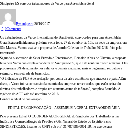
Sindipetro-ES convoca trabalhadores da Varco para Assembleia Geral
By
sindipetro
26/10/2017
0
Comments
Os trabalhadores da Varco International do Brasil estão convocados para uma Assembleia
Geral Extraordinária nesta próxima sexta-feira, 27 de outubro, às 15h, na sede da empresa, em
São Mateus. Vamos avaliar a proposta de Acordo Coletivo de Trabalho 2017/18, feita pela
terceirizada.
Segundo o secretário de Setor Privado e Terceirizados, Reinaldo Alves de Oliveira, a proposta
feita pela Varco contempla a bandeira do Sindipetro-ES, que é de nenhum direito a menos. Eles
propuseram 3% de aumento nos salários e demais cláusulas, mais o pagamento retroativo a
setembro, sem retirada de benefícios.
“O indicativo da FUP é de aceitação, por conta da crise econômica que atravessa o país. Além
disso, a Varco foi na contramão da maioria das empresas terceirizadas, que estão retirando
direitos dos trabalhadores e propôs um aumento acima da inflação”, completa Reinaldo. A
vigência do ACT vale até setembro de 2018.
Confira o edital de convocação:
EDITAL DE CONVOCAÇÃO – ASSEMBLEIA GERAL EXTRAORDINÁRIA
Pelo presente Edital, O COORDENADOR-GERAL do Sindicato dos Trabalhadores na
Indústria e Comercialização de Petróleo e Gás Natural do Estado do Espírito Santo –
SINDIPETRO/ES, inscrito no CNPJ sob o nº 31.787.989/0001-59, no uso de suas