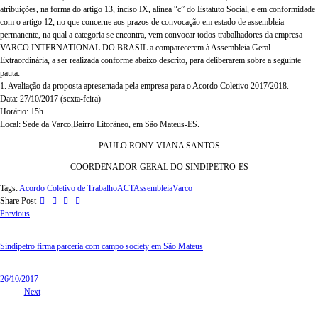
atribuições, na forma do artigo 13, inciso IX, alínea “c” do Estatuto Social, e em conformidade
com o artigo 12, no que concerne aos prazos de convocação em estado de assembleia
permanente, na qual a categoria se encontra, vem convocar todos trabalhadores da empresa
VARCO INTERNATIONAL DO BRASIL a comparecerem à Assembleia Geral
Extraordinária, a ser realizada conforme abaixo descrito, para deliberarem sobre a seguinte
pauta:
1. Avaliação da proposta apresentada pela empresa para o Acordo Coletivo 2017/2018.
Data: 27/10/2017 (sexta-feira)
Horário: 15h
Local: Sede da Varco,Bairro Litorâneo, em São Mateus-ES.
PAULO RONY VIANA SANTOS
COORDENADOR-GERAL DO SINDIPETRO-ES
Tags:
Acordo Coletivo de Trabalho
ACT
Assembleia
Varco
Share Post
Previous
Sindipetro firma parceria com campo society em São Mateus
26/10/2017
Next