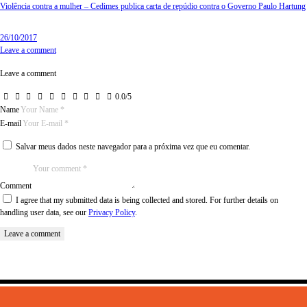
Violência contra a mulher – Cedimes publica carta de repúdio contra o Governo Paulo Hartung
26/10/2017
Leave a comment
Leave a comment
0.0
/
5
Name
E-mail
Salvar meus dados neste navegador para a próxima vez que eu comentar.
Comment
I agree that my submitted data is being collected and stored. For further details on
handling user data, see our
Privacy Policy
.