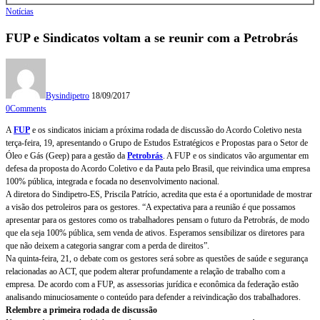
Notícias
FUP e Sindicatos voltam a se reunir com a Petrobrás
By
sindipetro
18/09/2017
0
Comments
A
FUP
e os sindicatos iniciam a próxima rodada de discussão do Acordo Coletivo nesta
terça-feira, 19, apresentando o Grupo de Estudos Estratégicos e Propostas para o Setor de
Óleo e Gás (Geep) para a gestão da
Petrobrás
. A FUP e os sindicatos vão argumentar em
defesa da proposta do Acordo Coletivo e da Pauta pelo Brasil, que reivindica uma empresa
100% pública, integrada e focada no desenvolvimento nacional.
A diretora do Sindipetro-ES, Priscila Patrício, acredita que esta é a oportunidade de mostrar
a visão dos petroleiros para os gestores. “A expectativa para a reunião é que possamos
apresentar para os gestores como os trabalhadores pensam o futuro da Petrobrás, de modo
que ela seja 100% pública, sem venda de ativos. Esperamos sensibilizar os diretores para
que não deixem a categoria sangrar com a perda de direitos”.
Na quinta-feira, 21, o debate com os gestores será sobre as questões de saúde e segurança
relacionadas ao ACT, que podem alterar profundamente a relação de trabalho com a
empresa. De acordo com a FUP, as assessorias jurídica e econômica da federação estão
analisando minuciosamente o conteúdo para defender a reivindicação dos trabalhadores.
Relembre a primeira rodada de discussão