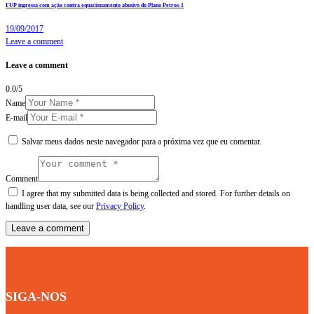
FUP ingressa com ação contra equacionamento abusivo do Plano Petros-1
19/09/2017
Leave a comment
Leave a comment
0.0
/
5
Name
E-mail
Salvar meus dados neste navegador para a próxima vez que eu comentar.
Comment
I agree that my submitted data is being collected and stored. For further details on
handling user data, see our
Privacy Policy
.
SIGA-NOS