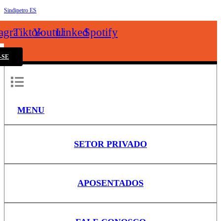
Sindipetro ES
k
tagram
Tiktok
Youtube
Linkedin
Spotify
-SE
MENU
SETOR PRIVADO
APOSENTADOS