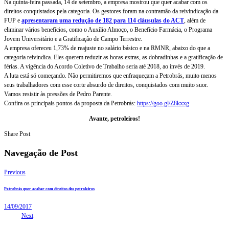
Na quinta-feira passada, 14 de setembro, a empresa mostrou que quer acabar com os
direitos conquistados pela categoria. Os gestores foram na contramão da reivindicação da
FUP e
apresentaram uma redução de 182 para 114 cláusulas do ACT
, além de
eliminar vários benefícios, como o Auxílio Almoço, o Benefício Farmácia, o Programa
Jovem Universitário e a Gratificação de Campo Terrestre.
A empresa ofereceu 1,73% de reajuste no salário básico e na RMNR, abaixo do que a
categoria reivindica. Eles querem reduzir as horas extras, as dobradinhas e a gratificação de
férias. A vigência do Acordo Coletivo de Trabalho seria até 2018, ao invés de 2019.
A luta está só começando. Não permitiremos que enfraqueçam a Petrobrás, muito menos
seus trabalhadores com esse corte absurdo de direitos, conquistados com muito suor.
Vamos resistir às pressões de Pedro Parente.
Confira os principais pontos da proposta da Petrobrás:
https://goo.gl/Z8kxxg
Avante, petroleiros!
Share Post
Navegação de Post
Previous
Petrobrás quer acabar com direitos dos petroleiros
14/09/2017
Next