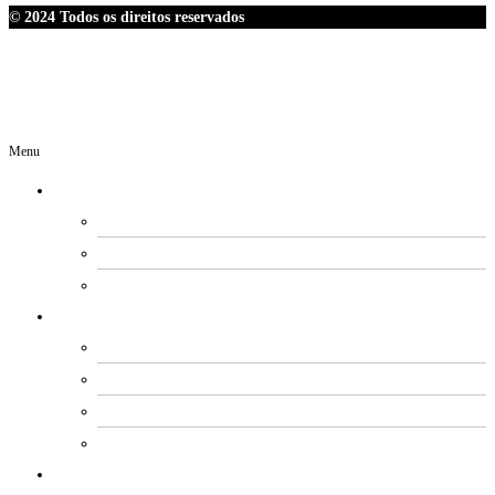
© 2024 Todos os direitos reservados
Menu
O SINDIPETRO
DIRETORIA
SECRETARIAS
EXPEDIENTE
ESTATUTO E REGIMENTOS
ESTATUTO SOCIAL
PROCESSO ELEITORAL
FUNDO DE MOBILIZAÇÃO
CÓDIGO DE ÉTICA E CONDUTA
ACORDOS COLETIVOS