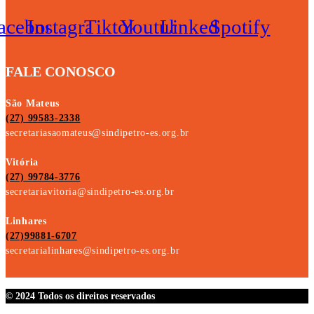
acebook
Instagram
Tiktok
Youtube
Linkedin
Spotify
FALE CONOSCO
São Mateus
(27) 99583-2338
secretariasaomateus@sindipetro-es.org.br
Vitória
(27) 99784-3776
secretariavitoria@sindipetro-es.org.br
Linhares
(27)99881-6707
secretarialinhares@sindipetro-es.org.br
© 2024 Todos os direitos reservados