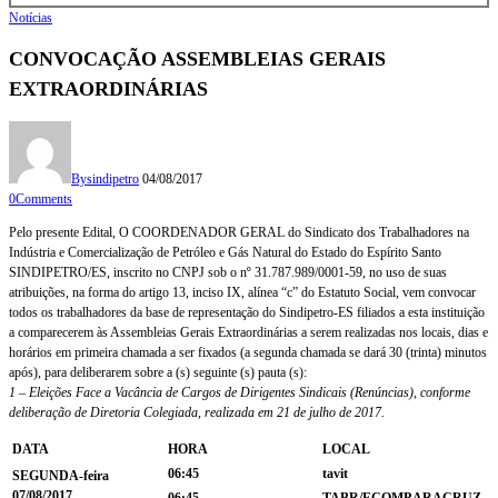
Notícias
CONVOCAÇÃO ASSEMBLEIAS GERAIS
EXTRAORDINÁRIAS
By
sindipetro
04/08/2017
0
Comments
Pelo presente Edital, O COORDENADOR GERAL do Sindicato dos Trabalhadores na
Indústria e Comercialização de Petróleo e Gás Natural do Estado do Espírito Santo
SINDIPETRO/ES, inscrito no CNPJ sob o nº 31.787.989/0001-59, no uso de suas
atribuições, na forma do artigo 13, inciso IX, alínea “c” do Estatuto Social, vem convocar
todos os trabalhadores da base de representação do Sindipetro-ES filiados a esta instituição
a comparecerem às Assembleias Gerais Extraordinárias a serem realizadas nos locais, dias e
horários em primeira chamada a ser fixados (a segunda chamada se dará 30 (trinta) minutos
após), para deliberarem sobre a (s) seguinte (s) pauta (s):
1 – Eleições Face a Vacância de Cargos de Dirigentes Sindicais (Renúncias), conforme
deliberação de Diretoria Colegiada, realizada em 21 de julho de 2017.
DATA
HORA
LOCAL
06:45
tavit
SEGUNDA-feira
07/08/2017
06:45
TABR/ECOMP ARACRUZ