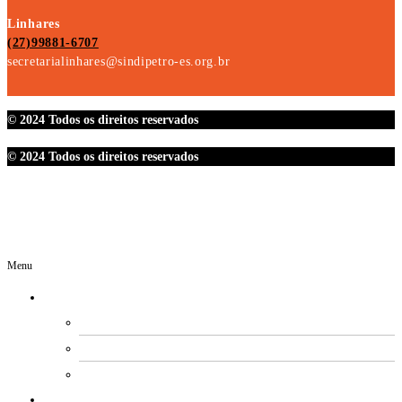
Linhares
(27)99881-6707
secretarialinhares@sindipetro-es.org.br
© 2024 Todos os direitos reservados
© 2024 Todos os direitos reservados
Menu
O SINDIPETRO
DIRETORIA
SECRETARIAS
EXPEDIENTE
ESTATUTO E REGIMENTOS