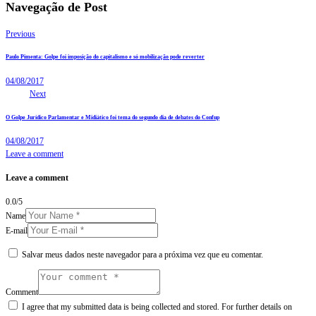
Navegação de Post
Previous
Paulo Pimenta: Golpe foi imposição do capitalismo e só mobilização pode reverter
04/08/2017
Next
O Golpe Jurídico Parlamentar e Midiático foi tema do segundo dia de debates do Confup
04/08/2017
Leave a comment
Leave a comment
0.0
/
5
Name
E-mail
Salvar meus dados neste navegador para a próxima vez que eu comentar.
Comment
I agree that my submitted data is being collected and stored. For further details on