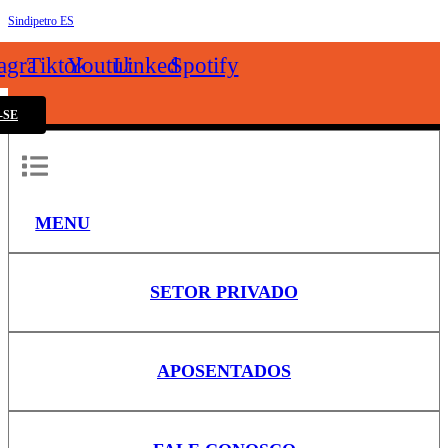
Sindipetro ES
k
tagram
Tiktok
Youtube
Linkedin
Spotify
-SE
MENU
SETOR PRIVADO
APOSENTADOS