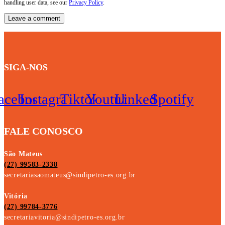
handling user data, see our
Privacy Policy
.
SIGA-NOS
acebook
Instagram
Tiktok
Youtube
Linkedin
Spotify
FALE CONOSCO
São Mateus
(27) 99583-2338
secretariasaomateus@sindipetro-es.org.br
Vitória
(27) 99784-3776
secretariavitoria@sindipetro-es.org.br