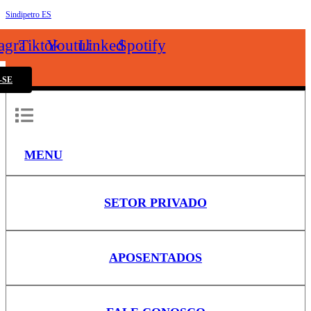
Sindipetro ES
k
tagram
Tiktok
Youtube
Linkedin
Spotify
-SE
MENU
SETOR PRIVADO
APOSENTADOS