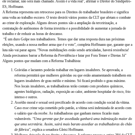
ele reclamar, não será mais chamado. Assim é a vida real”, afirmar o Diretor do Sindipetro-
ES, Hoffmann.
A Reforma representa um retrocesso para os Direitos do trabalhador brasileiro e significa
uma volta ao trabalho escravo. O texto destrói vários pontos da CLT que afetam o combate
ao crime de exploração. Alguns desses pontos são a ampliação da terceirização, a
contratação de autônomos de forma irrestrita e a possibilidade de aumentar a jornada de
trabalho e de reduzir as horas de descanso.
“É um duro Golpe nos trabalhadores. Temos que dar uma resposta dura nas próximas
eleições, usando a nossa melhor arma que é o voto”, completa Hoffmann que, garante que a
luta não vai parar agora. “Novas mobilizações estão sendo articuladas, haverá resistência!
Ainda precisamos barrar a Reforma da Previdência e lutar por Fora Temer e Diretas Já”
Alguns pontos que mudam com a Reforma Trabalhista:
Grávidas e lactantes poderão trabalhar em lugares insalubres. Se aprovada, a
reforma permitirá que mulheres grávidas ou que estão amamentando trabalhem em
lugares insalubres de grau médio e mínimo. Só ficará proibido o grau máximo.
Nos locais insalubres, as trabalhadoras terão contato com produtos químicos,
agentes biológicos, radiação, exposição ao calor, ambiente hospitalar de risco, frio
intenso e outros.
Assédio moral e sexual será precificado de acordo com condição social da vítima.
Caso esse crime seja cometido pelo patrão, a vítima será indenizada de acordo com
o salário que ela recebe. As trabalhadoras que ganham menos ficarão mais
vulneráveis. “
Uma gerente que for assediada ganhará uma indenização maior do
que uma secretária. Assim, sairá mais barato assediar as trabalhadoras do chão
de fábrica
”, explica a senadora Gleisi Hoffmann.
Mulheres deixarão de ter direito a descanso. A reforma revoga o artigo 384 da CLT.