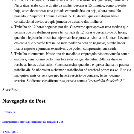
Na prática, acaba com o direito da mulher descansar 15 minutos, como previsto
hoje, antes de começar uma jornada extraordinária, ou seja, a hora extra. No
passado, o Superior Tribunal Federal (STF) decidiu que esse dispositivo é
constitucional devido à dupla jornada de trabalho das mulheres.
Trabalho de 12 horas seguidas por dia. O governo quer aprovar uma medida que
permita que o trabalhador possa ter jornada de 12 horas e descanso de 36 horas,
quando a legislação brasileira hoje estabelece jornada máxima de 8 horas. Levando
em conta que o patrão tem muito mais poder na hora de negociar, o trabalhador
ficaria exposto a jornadas exaustivas que podem comprometer sua saúde.
Trabalho intermitente. Nesse tipo de trabalho o empregado não tem vínculo com a
empresa, nem horário certo, mas fica a disposição do patrão 24h por dia e só
recebe as horas trabalhadas. Funciona assim: quando a empresa chamar, a pessoa
trabalha 4h. Se não voltar a chamar o trabalhador só receberá por essas 4h. E se ela
não quiser mais os serviços não haverá rescisão de contrato, férias, décimo
terceiro. Sindicatos classificam essa jornada como a “
escravidão do século 21
“.
Share Post
Navegação de Post
Previous
Esclarecimentos sobre a recomposição das contas do FGTS
12/07/2017