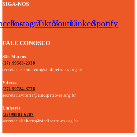
SIGA-NOS
acebook
Instagram
Tiktok
Youtube
Linkedin
Spotify
FALE CONOSCO
São Mateus
(27) 99583-2338
secretariasaomateus@sindipetro-es.org.br
Vitória
(27) 99784-3776
secretariavitoria@sindipetro-es.org.br
Linhares
(27)99881-6707
secretarialinhares@sindipetro-es.org.br