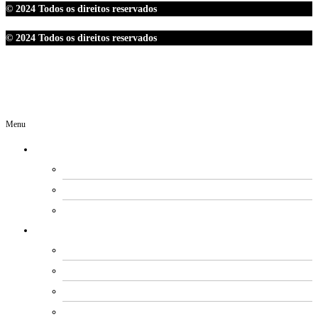
© 2024 Todos os direitos reservados
© 2024 Todos os direitos reservados
Menu
O SINDIPETRO
DIRETORIA
SECRETARIAS
EXPEDIENTE
ESTATUTO E REGIMENTOS
ESTATUTO SOCIAL
PROCESSO ELEITORAL
FUNDO DE MOBILIZAÇÃO
CÓDIGO DE ÉTICA E CONDUTA