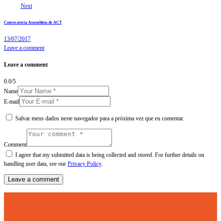
Next
Convocatória Assembleia de ACT
13/07/2017
Leave a comment
Leave a comment
0.0
/
5
Name
E-mail
Salvar meus dados neste navegador para a próxima vez que eu comentar.
Comment
I agree that my submitted data is being collected and stored. For further details on
handling user data, see our
Privacy Policy
.