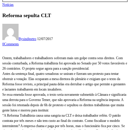
Notícias
Reforma sepulta CLT
By
sindipetro
12/07/2017
0
Comments
Ontem, trabalhadores e trabalhadores sofreram mais um golpe contra seus direitos. Com
sessão conturbada, a Reforma trabalhista foi aprovada no Senado por 50 votos favoráveis e
26 contrários. O projeto segue agora para a sanção presidencial.
Antes da sentença final, quatro senadoras se uniram e fizeram um protesto para tentar
obstruir a votação. Elas ocuparam a mesa diretora do plenário e exigiam que o texto da
Reforma fosse revisto, a principal pauta delas era derrubar o artigo que permite a gestantes
e lactantes trabalharem em locais insalubres.
Se essa emenda fosse aprovada, o texto seria novamente submetido à Câmara e significaria
uma derrota para o Governo Temer, que não aprovaria a Reforma na urgência imposta. A
sessão foi retomada depois de 6h de protesto e sepultou os direitos trabalhistas que muita
gente lutou e morreu para instituir.
“A Reforma Trabalhista causa uma sangria na CLT e deixa trabalhador refém. O patrão
contrata por três meses e não tem custo ao final do contrato. Como fiscalizar o modelo
intermitente? A empresa chama e paga por três horas, mas o funcionário fica por cinco. Se