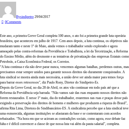
By
sindipetro
29/04/2017
0
Comments
Este ano, a primeira Greve Geral completa 100 anos, o ato foi a primeira grande luta operária
brasileira, que aconteceu em julho de 1917. Cem anos depois, a luta continua, os objetivos não
mudaram tanto e neste 1º de Maio, ainda vemos o trabalhador sendo explorado e agora
ameaçado pelas contra-reformas da Previdência e Trabalhista, a lei da Terceirização, a Reforma
do Ensino Médio, além do desmonte e as tentativas de privatização das empresas Estatais como
Petrobrás, a Caixa Econômica Federal, os Correios.
“A luta continua e ela não deve parar nunca, vencemos algumas batalhas, perdemos outras, mas
precisamos estar sempre unidos para garantir nossos direitos tão duramente conquistados. A
luta sindical se mostra ainda mais necessária, a união deve ser ainda maior para temos força
para barrar esses retrocessos”, diz Paulo Rony, Diretor do Sindipetro-Es.
Depois da Greve Geral, no dia 28 de Abril, os atos vão continuar em todo país até que a
Reforma da Previdência seja barrada. “Não vamos sair das ruas enquanto nossos direitos não
forem restaurados. E nesse 1º maio, dia do trabalhador, estaremos nas ruas e praças desse país
exigindo a preservação dos direitos de homens e mulheres que produzem a riqueza do Brasil”,
afirma Rita Lima, Diretora do Sindibancários-ES. A sindicalista percebe que a luta sindical teve
uma esmorecida, algumas instituições se afastaram da base e se contentaram com acordos
rebaixados. “Na hora em que se acirram as contradições sociais, como agora, esse debate faz
falta e é difícil convencer a classe de que nossa luta vai além da pauta salarial”, completa.