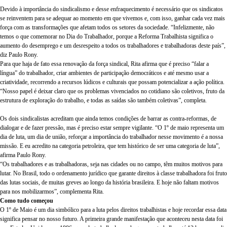
Devido à importância do sindicalismo e desse enfraquecimento é necessário que os sindicatos
se reinventem para se adequar ao momento em que vivemos e, com isso, ganhar cada vez mais
força com as transformações que afetam todos os setores da sociedade. “Infelizmente, não
temos o que comemorar no Dia do Trabalhador, porque a Reforma Trabalhista significa o
aumento do desemprego e um desrespeito a todos os trabalhadores e trabalhadoras deste país”,
diz Paulo Rony.
Para que haja de fato essa renovação da força sindical, Rita afirma que é preciso “falar a
língua” do trabalhador, criar ambientes de participação democráticos e até mesmo usar a
criatividade, recorrendo a recursos lúdicos e culturais que possam potencializar a ação política.
“Nosso papel é deixar claro que os problemas vivenciados no cotidiano são coletivos, fruto da
estrutura de exploração do trabalho, e todas as saídas são também coletivas”, completa.
Os dois sindicalistas acreditam que ainda temos condições de barrar as contra-reformas, de
dialogar e de fazer pressão, mas é preciso estar sempre vigilante. “O 1º de maio representa um
dia de luta, um dia de união, reforçar a importância do trabalhador nesse movimento é a nossa
missão. E eu acredito na categoria petroleira, que tem histórico de ser uma categoria de luta”,
afirma Paulo Rony.
“Os trabalhadores e as trabalhadoras, seja nas cidades ou no campo, têm muitos motivos para
lutar. No Brasil, todo o ordenamento jurídico que garante direitos à classe trabalhadora foi fruto
das lutas sociais, de muitas greves ao longo da história brasileira. E hoje não faltam motivos
para nos mobilizarmos”, complementa Rita.
Como tudo começou
O 1º de Maio é um dia simbólico para a luta pelos direitos trabalhistas e hoje recordar essa data
significa pensar no nosso futuro. A primeira grande manifestação que aconteceu nesta data foi