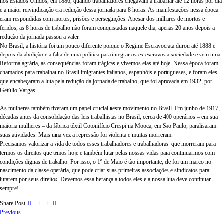
nos Estados Unidos, em 1886, quando trabalhadores chegavam a trabalhar até 12 horas por dia
e a maior reivindicação era redução dessa jornada para 8 horas. As manifestações nessa época
eram respondidas com mortes, prisões e perseguições. Apesar dos milhares de mortos e
feridos, as 8 horas de trabalho não foram conquistadas naquele dia, apenas 20 anos depois a
redução da jornada passou a valer.
No Brasil, a história foi um pouco diferente porque o Regime Escravocrata durou até 1888 e
depois da abolição e a falta de uma política para integrar os ex escravos a sociedade e sem uma
Reforma agrária, as consequências foram trágicas e vivemos elas até hoje. Nessa época foram
chamados para trabalhar no Brasil imigrantes italianos, espanhóis e portugueses, e foram eles
que encabeçaram a luta pela redução da jornada de trabalho, que foi aprovada em 1932, por
Getúlio Vargas.
As mulheres também tiveram um papel crucial neste movimento no Brasil. Em junho de 1917,
décadas antes da consolidação das leis trabalhistas no Brasil, cerca de 400 operários – em sua
maioria mulheres – da fábrica têxtil Cotonifício Crespi na Mooca, em São Paulo, paralisaram
suas atividades. Mais uma vez a repressão foi violenta e muitas morreram.
Precisamos valorizar a vida de todos esses trabalhadores e trabalhadoras que morreram para
termos os direitos que temos hoje e também lutar pelas nossas vidas para continuarmos com
condições dignas de trabalho. Por isso, o 1º de Maio é tão importante, ele foi um marco no
nascimento da classe operária, que pode criar suas primeiras associações e sindicatos para
lutarem por seus direitos. Devemos essa herança a todos eles e a nossa luta deve continuar
sempre!
Share Post
Previous