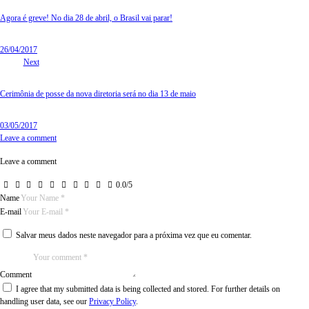
Agora é greve! No dia 28 de abril, o Brasil vai parar!
26/04/2017
Next
Cerimônia de posse da nova diretoria será no dia 13 de maio
03/05/2017
Leave a comment
Leave a comment
0.0
/
5
Name
E-mail
Salvar meus dados neste navegador para a próxima vez que eu comentar.
Comment
I agree that my submitted data is being collected and stored. For further details on
handling user data, see our
Privacy Policy
.