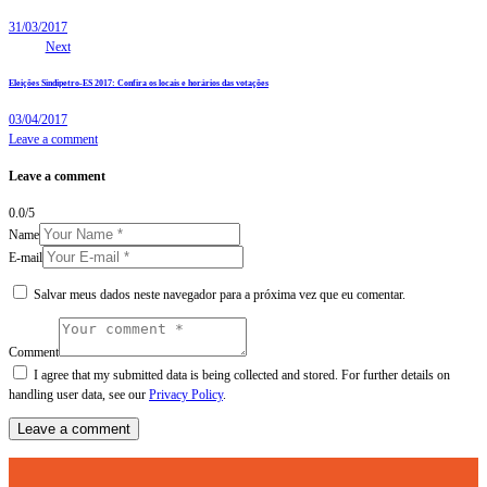
31/03/2017
Next
Eleições Sindipetro-ES 2017: Confira os locais e horários das votações
03/04/2017
Leave a comment
Leave a comment
0.0
/
5
Name
E-mail
Salvar meus dados neste navegador para a próxima vez que eu comentar.
Comment
I agree that my submitted data is being collected and stored. For further details on
handling user data, see our
Privacy Policy
.