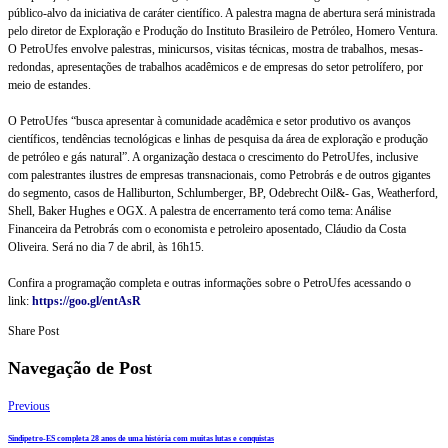
público-alvo da iniciativa de caráter científico. A palestra magna de abertura será ministrada
pelo diretor de Exploração e Produção do Instituto Brasileiro de Petróleo, Homero Ventura.
O PetroUfes envolve palestras, minicursos, visitas técnicas, mostra de trabalhos, mesas-
redondas, apresentações de trabalhos acadêmicos e de empresas do setor petrolífero, por
meio de estandes.
O PetroUfes “busca apresentar à comunidade acadêmica e setor produtivo os avanços
científicos, tendências tecnológicas e linhas de pesquisa da área de exploração e produção
de petróleo e gás natural”. A organização destaca o crescimento do PetroUfes, inclusive
com palestrantes ilustres de empresas transnacionais, como Petrobrás e de outros gigantes
do segmento, casos de Halliburton, Schlumberger, BP, Odebrecht Oil&- Gas, Weatherford,
Shell, Baker Hughes e OGX. A palestra de encerramento terá como tema: Análise
Financeira da Petrobrás com o economista e petroleiro aposentado, Cláudio da Costa
Oliveira. Será no dia 7 de abril, às 16h15.
Confira a programação completa e outras informações sobre o PetroUfes acessando o
link:
https://goo.gl/entAsR
Share Post
Navegação de Post
Previous
Sindipetro-ES completa 28 anos de uma história com muitas lutas e conquistas