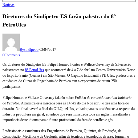
Notícias
Diretores do Sindipetro-ES farão palestra do 8°
PetroUfes
By
sindipetro
03/04/2017
0
Comments
Os diretores do Sindipetro-ES Felipe Homero Pontes e Wallace Ouverney da Silva serão
palestrantes no
8° PetroUfes
que acontecerá de 4 a 7 de abril no Centro Universitário Norte
do Espírito Santo (Ceunes) em São Mateus. O Capítulo Estudantil SPE Ufes, professores e
estudantes do Curso de Engenharia de Petróleo tem a expectativa de reunir 250
participantes.
Felipe Homero e Wallace Ouverney falarão sobre
Política de conteúdo local na Indústria
de Petróleo.
A palestra está marcada para às 14h45 do dia 6 de abril, e terá uma hora de
duração. No final haverá a final do OILQuizUfes, voltado para os acadêmicos a respeito da
indústria petrolífera em geral, atividade que será ministrada toda em inglês, ressaltando a
importância deste idioma para o futuro profissional da área de petróleo e gás.
Profissionais e estudantes das Engenharias de Petróleo, Química, de Produção, de
Computação, Mecânica e de Geologia, além de técnicos e tecnólogos da área, formam o