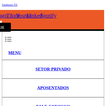
Sindipetro ES
k
tagram
Tiktok
Youtube
Linkedin
Spotify
-SE
MENU
SETOR PRIVADO
APOSENTADOS