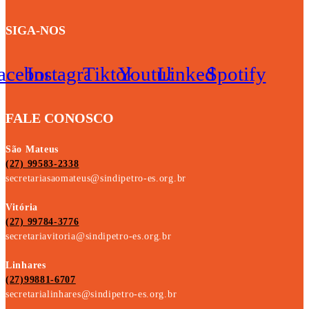
SIGA-NOS
acebook
Instagram
Tiktok
Youtube
Linkedin
Spotify
FALE CONOSCO
São Mateus
(27) 99583-2338
secretariasaomateus@sindipetro-es.org.br
Vitória
(27) 99784-3776
secretariavitoria@sindipetro-es.org.br
Linhares
(27)99881-6707
secretarialinhares@sindipetro-es.org.br