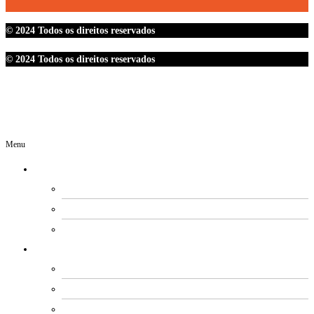
© 2024 Todos os direitos reservados
© 2024 Todos os direitos reservados
Menu
O SINDIPETRO
DIRETORIA
SECRETARIAS
EXPEDIENTE
ESTATUTO E REGIMENTOS
ESTATUTO SOCIAL
PROCESSO ELEITORAL
FUNDO DE MOBILIZAÇÃO