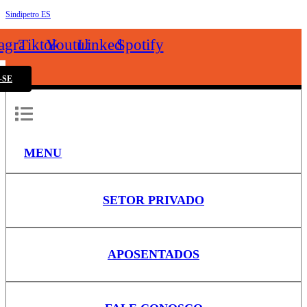
Sindipetro ES
k
tagram
Tiktok
Youtube
Linkedin
Spotify
-SE
MENU
SETOR PRIVADO
APOSENTADOS