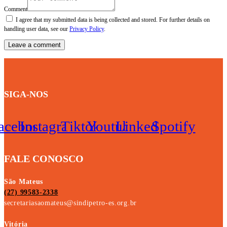
Comment
I agree that my submitted data is being collected and stored. For further details on
handling user data, see our
Privacy Policy
.
SIGA-NOS
acebook
Instagram
Tiktok
Youtube
Linkedin
Spotify
FALE CONOSCO
São Mateus
(27) 99583-2338
secretariasaomateus@sindipetro-es.org.br
Vitória