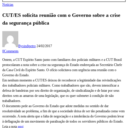
Notícias
CUT/ES solicita reunião com o Governo sobre a crise
da segurança pública
By
sindipetro
24/02/2017
0
Comments
Ontem, a CUT Espírito Santo junto com familiares dos policiais militares e a CUT Brasil
protocolaram a nota sobre a crise na segurança do Estado endereçada ao Secretário Chefe
da Casa Civil do Espírito Santo. O ofício solicitava com urgência uma reunião com o
Governo do Estado.
Em nenhum momento a CUT/ES deixou de reconhecer a legitimidade das reivindicações
dos trabalhadores policiais militares. Como trabalhadores que são, devem intensificar a
defesa de bandeiras por seu direito de organização, de sindicalização e de lutar por seus
direitos sem as amarras de uma legislação, que os quer submeter à condição de não
trabalhadores.
O documento pede ao Governo do Estado que adote medidas no sentido de dar
resolutividade ao problema, a fim de que a sociedade deixa de ser tão penalizada como vem
ocorrendo. A nota alerta que a falta de negociação e a intolerância do Governo podem levar
à deflagração de um movimento de paralisação de todos os servidores públicos do Estado.
Leia a nota
aqui