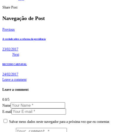
Share Post
Navegação de Post
Previous
A verdade sobre a reforma da previdência
23/02/2017
Next
RECESSO CARNAVAL
24/02/2017
Leave a comment
Leave a comment
0.0
/
5
Name
E-mail
Salvar meus dados neste navegador para a próxima vez que eu comentar.