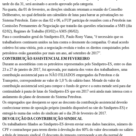
tarde do dia 31, será assinado o acordo aprovado pela categoria.
Na quarta, dia 01 de fevereiro, as direções sindicais retomam a reunião do Conselho
Deliberativo, no qual definirão um calendário de lutas para barrar as privatizações no
Sistema Petrobrás. Entre os dias 02 e 06, a FUP participa de reuniões com a Petrobrás nas
Comissões Permanentes de Negociação que tratarão das questões relacionadas a SMS (dia
02/02), Regimes de Trabalho (03/02) e AMS (06/02).
Para o coordenador-geral do Sindipetro-ES, Paulo Rony Viana, “é necessário que os
trabalhadores continuem unidos na luta contra o desmonte da companhia. O atual acordo
coletivo foi uma vitória, pois a negociação evoluiu e todos os direitos conquistados pelos
petroleiros estão garantidos por mais um ano, até setembro de 2017”.
CONTRIBUIÇÃO ASSISTENCIAL EM FEVEREIRO
Durante as assembleias com os petroleiros representados pelo Sindipetro-ES, entre os dias
23 a 27 de janeiro de 2017, foi aprovada, por maioria dos votos dos trabalhadores, uma
contribuição assistencial para os NÃO FILIADOS empregados da Petrobras e da
Transpetro, correspondente ao valor de 1,0 % do salário-base. Metade do valor da
contribuição assistencial será para compor o fundo de greve e a outra metade será para dar
continuidade à pauta de lutas do Sindipetro-ES que em 2017 será ainda mais intensa com o
andamento do plano de desmonte do Sistema Petrobras.
Os empregados que desejarem se opor ao desconto da contribuição assistencial deverão
confeccionar termo de oposição próprio (modelo disponível no site do Sindipetro-ES) e
entregá-lo numa das sedes do sindicato até o dia 28 de fevereiro de 2017.
DEVOLUÇÃO DA CONTRIBUIÇÃO SINDICAL
Os trabalhadores filiados ao Sindipetro-ES devem enviar seus dados bancários, número do
CPF e contracheque para terem direito à devolução dos 60% do valor descontado no salário
a título de imposto sindical. O desconto do imposto corresponde a um dia normal de