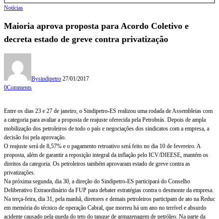
Notícias
Maioria aprova proposta para Acordo Coletivo e
decreta estado de greve contra privatização
By
sindipetro
27/01/2017
0
Comments
Entre os dias 23 e 27 de janeiro, o Sindipetro-ES realizou uma rodada de Assembleias com
a categoria para avaliar a proposta de reajuste oferecida pela Petrobrás. Depois de ampla
mobilização dos petroleiros de todo o país e negociações dos sindicatos com a empresa, a
decisão foi pela aprovação.
O reajuste será de 8,57% e o pagamento retroativo será feito no dia 10 de fevereiro. A
proposta, além de garantir a reposição integral da inflação pelo ICV/DIEESE, mantém os
direitos da categoria. Os petroleiros também aprovaram estado de greve contra as
privatizações.
Na próxima segunda, dia 30, a direção do Sindipetro-ES participará do Conselho
Deliberativo Extraordinário da FUP para debater estratégias contra o desmonte da empresa.
Na terça-feira, dia 31, pela manhã, diretores e demais petroleiros participam de ato na Reduc
em memória do técnico de operação Cabral, que morreu há um ano no terrível e absurdo
acidente causado pela queda do teto do tanque de armazenagem de petróleo. Na parte da