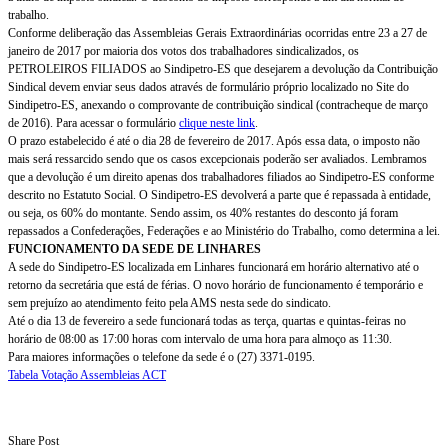
trabalho.
Conforme deliberação das Assembleias Gerais Extraordinárias ocorridas entre 23 a 27 de
janeiro de 2017 por maioria dos votos dos trabalhadores sindicalizados, os
PETROLEIROS FILIADOS ao Sindipetro-ES que desejarem a devolução da Contribuição
Sindical devem enviar seus dados através de formulário próprio localizado no Site do
Sindipetro-ES, anexando o comprovante de contribuição sindical (contracheque de março
de 2016). Para acessar o formulário
clique neste link
.
O prazo estabelecido é até o dia 28 de fevereiro de 2017. Após essa data, o imposto não
mais será ressarcido sendo que os casos excepcionais poderão ser avaliados. Lembramos
que a devolução é um direito apenas dos trabalhadores filiados ao Sindipetro-ES conforme
descrito no Estatuto Social. O Sindipetro-ES devolverá a parte que é repassada à entidade,
ou seja, os 60% do montante. Sendo assim, os 40% restantes do desconto já foram
repassados a Confederações, Federações e ao Ministério do Trabalho, como determina a lei.
FUNCIONAMENTO DA SEDE DE LINHARES
A sede do Sindipetro-ES localizada em Linhares funcionará em horário alternativo até o
retorno da secretária que está de férias. O novo horário de funcionamento é temporário e
sem prejuízo ao atendimento feito pela AMS nesta sede do sindicato.
Até o dia 13 de fevereiro a sede funcionará todas as terça, quartas e quintas-feiras no
horário de 08:00 as 17:00 horas com intervalo de uma hora para almoço as 11:30.
Para maiores informações o telefone da sede é o (27) 3371-0195.
Tabela Votação Assembleias ACT
Share Post