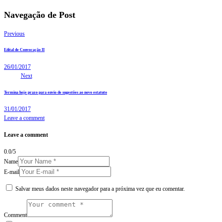
Navegação de Post
Previous
Edital de Convocação II
26/01/2017
Next
Termina hoje prazo para envio de sugestões ao novo estatuto
31/01/2017
Leave a comment
Leave a comment
0.0
/
5
Name
E-mail
Salvar meus dados neste navegador para a próxima vez que eu comentar.
Comment