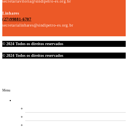
secretariavitoria@sindipetro-es.org.br
Linhares
(27)99881-6707
secretarialinhares@sindipetro-es.org.br
© 2024 Todos os direitos reservados
© 2024 Todos os direitos reservados
Menu
O SINDIPETRO
DIRETORIA
SECRETARIAS
EXPEDIENTE