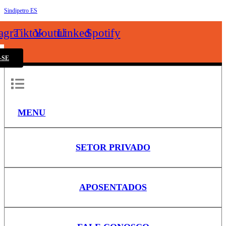
Sindipetro ES
k
tagram
Tiktok
Youtube
Linkedin
Spotify
-SE
MENU
SETOR PRIVADO
APOSENTADOS