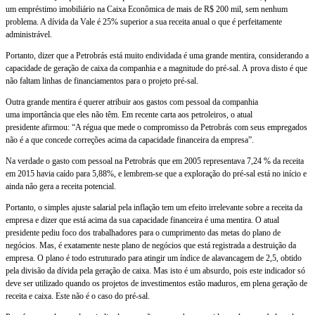
um empréstimo imobiliário na Caixa Econômica de mais de R$ 200 mil, sem nenhum
problema. A dívida da Vale é 25% superior a sua receita anual o que é perfeitamente
administrável.
Portanto, dizer que a Petrobrás está muito endividada é uma grande mentira, considerando a
capacidade de geração de caixa da companhia e a magnitude do pré-sal. A prova disto é que
não faltam linhas de financiamentos para o projeto pré-sal.
Outra grande mentira é querer atribuir aos gastos com pessoal da companhia
uma importância que eles não têm. Em recente carta aos petroleiros, o atual
presidente afirmou: “A régua que mede o compromisso da Petrobrás com seus empregados
não é a que concede correções acima da capacidade financeira da empresa”.
Na verdade o gasto com pessoal na Petrobrás que em 2005 representava 7,24 % da receita
em 2015 havia caído para 5,88%, e lembrem-se que a exploração do pré-sal está no início e
ainda não gera a receita potencial.
Portanto, o simples ajuste salarial pela inflação tem um efeito irrelevante sobre a receita da
empresa e dizer que está acima da sua capacidade financeira é uma mentira. O atual
presidente pediu foco dos trabalhadores para o cumprimento das metas do plano de
negócios. Mas, é exatamente neste plano de negócios que está registrada a destruição da
empresa. O plano é todo estruturado para atingir um índice de alavancagem de 2,5, obtido
pela divisão da dívida pela geração de caixa. Mas isto é um absurdo, pois este indicador só
deve ser utilizado quando os projetos de investimentos estão maduros, em plena geração de
receita e caixa. Este não é o caso do pré-sal.