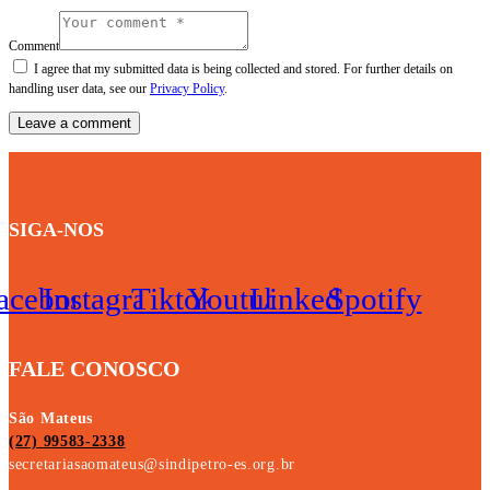
Comment
I agree that my submitted data is being collected and stored. For further details on
handling user data, see our
Privacy Policy
.
SIGA-NOS
acebook
Instagram
Tiktok
Youtube
Linkedin
Spotify
FALE CONOSCO
São Mateus
(27) 99583-2338
secretariasaomateus@sindipetro-es.org.br