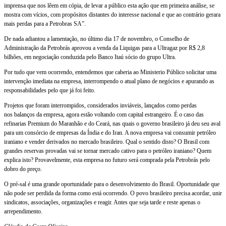
imprensa que nos lêem em cópia, de levar a público esta ação que em primeira análise, se
mostra com vícios, com propósitos distantes do interesse nacional e que ao contrário gerara
mais perdas para a Petrobras SA”.
De nada adiantou a lamentação, no último dia 17 de novembro, o Conselho de
Administração da Petrobrás aprovou a venda da Liquigas para a Ultragaz por R$ 2,8
bilhões, em negociação conduzida pelo Banco Itaú sócio do grupo Ultra.
Por tudo que vem ocorrendo, entendemos que caberia ao Ministerio Público solicitar uma
intervenção imediata na empresa, interrompendo o atual plano de negócios e apurando as
responsabilidades pelo que já foi feito.
Projetos que foram interrompidos, considerados inviáveis, lançados como perdas
nos balanços da empresa, agora estão voltando com capital estrangeiro. É o caso das
refinarias Premium do Maranhão e do Ceará, nas quais o governo brasileiro já deu seu aval
para um consórcio de empresas da Índia e do Iran. A nova empresa vai consumir petróleo
iraniano e vender derivados no mercado brasileiro. Qual o sentido disto? O Brasil com
grandes reservas provadas vai se tornar mercado cativo para o petróleo iraniano? Quem
explica isto? Provavelmente, esta empresa no futuro será comprada pela Petrobrás pelo
dobro do preço.
O pré-sal é uma grande oportunidade para o desenvolvimento do Brasil. Oportunidade que
não pode ser perdida da forma como está ocorrendo. O povo brasileiro precisa acordar, unir
sindicatos, associações, organizações e reagir. Antes que seja tarde e reste apenas o
arrependimento.