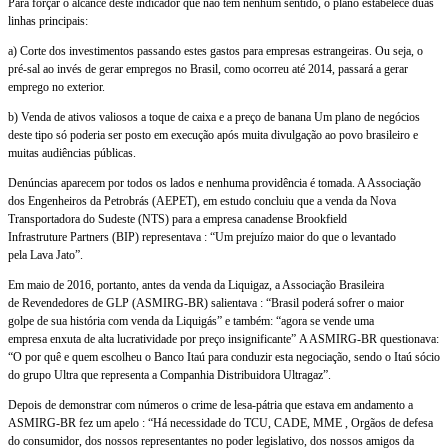
Para forçar o alcance deste indicador que não tem nenhum sentido, o plano estabelece duas
linhas principais:
a) Corte dos investimentos passando estes gastos para empresas estrangeiras. Ou seja, o
pré-sal ao invés de gerar empregos no Brasil, como ocorreu até 2014, passará a gerar
emprego no exterior.
b) Venda de ativos valiosos a toque de caixa e a preço de banana Um plano de negócios
deste tipo só poderia ser posto em execução após muita divulgação ao povo brasileiro e
muitas audiências públicas.
Denúncias aparecem por todos os lados e nenhuma providência é tomada. A Associação
dos Engenheiros da Petrobrás (AEPET), em estudo concluiu que a venda da Nova
Transportadora do Sudeste (NTS) para a empresa canadense Brookfield
Infrastruture Partners (BIP) representava : “Um prejuízo maior do que o levantado
pela Lava Jato”.
Em maio de 2016, portanto, antes da venda da Liquigaz, a Associação Brasileira
de Revendedores de GLP (ASMIRG-BR) salientava : “Brasil poderá sofrer o maior
golpe de sua história com venda da Liquigás” e também: “agora se vende uma
empresa enxuta de alta lucratividade por preço insignificante” A ASMIRG-BR questionava:
“O por quê e quem escolheu o Banco Itaú para conduzir esta negociação, sendo o Itaú sócio
do grupo Ultra que representa a Companhia Distribuidora Ultragaz”.
Depois de demonstrar com números o crime de lesa-pátria que estava em andamento a
ASMIRG-BR fez um apelo : “Há necessidade do TCU, CADE, MME , Orgãos de defesa
do consumidor, dos nossos representantes no poder legislativo, dos nossos amigos da