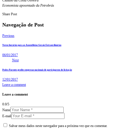
Cláudio da Costa Oliveira
Economista aposentado da Petrobrás
Share Post
Navegação de Post
Previous
Novos horários para as Assembleias Gerais Extraordinárias
06/01/2017
Next
Pedro Parente proíbe empresas nacionais de participarem de licitação
12/01/2017
Leave a comment
Leave a comment
0.0
/
5
Name
E-mail
Salvar meus dados neste navegador para a próxima vez que eu comentar.