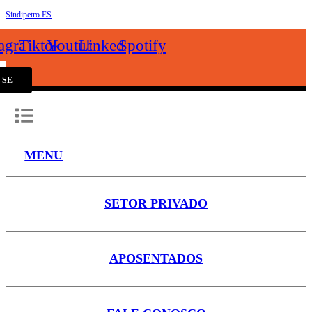
Sindipetro ES
k
tagram
Tiktok
Youtube
Linkedin
Spotify
-SE
MENU
SETOR PRIVADO
APOSENTADOS