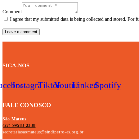
Comment
I agree that my submitted data is being collected and stored. For f
SIGA-NOS
acebook
Instagram
Tiktok
Youtube
Linkedin
Spotify
FALE CONOSCO
São Mateus
(27) 99583-2338
secretariasaomateus@sindipetro-es.org.br