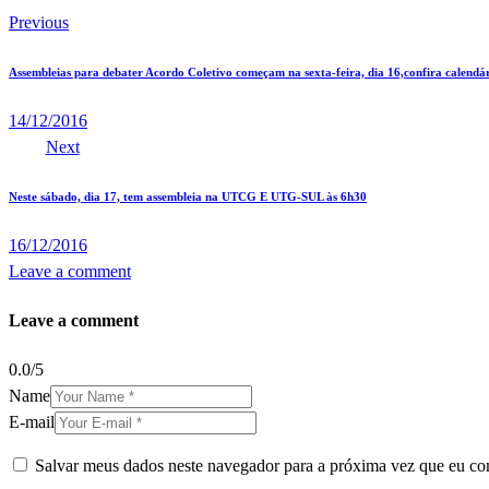
Previous
Assembleias para debater Acordo Coletivo começam na sexta-feira, dia 16,confira calendá
14/12/2016
Next
Neste sábado, dia 17, tem assembleia na UTCG E UTG-SUL às 6h30
16/12/2016
Leave a comment
Leave a comment
0.0
/
5
Name
E-mail
Salvar meus dados neste navegador para a próxima vez que eu co