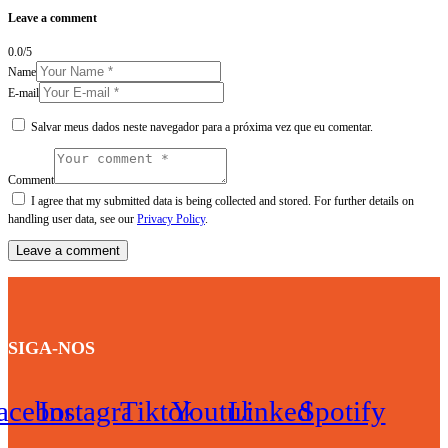
Leave a comment
0.0
/
5
Name
E-mail
Salvar meus dados neste navegador para a próxima vez que eu comentar.
Comment
I agree that my submitted data is being collected and stored. For further details on
handling user data, see our
Privacy Policy
.
SIGA-NOS
acebook
Instagram
Tiktok
Youtube
Linkedin
Spotify