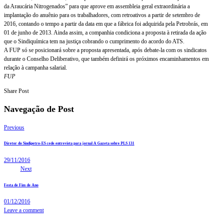
da Araucária Nitrogenados” para que aprove em assembleia geral extraordinária a
implantação do anuênio para os trabalhadores, com retroativos a partir de setembro de
2016, contando o tempo a partir da data em que a fábrica foi adquirida pela Petrobrás, em
01 de junho de 2013. Ainda assim, a companhia condiciona a proposta à retirada da ação
que o Sindiquímica tem na justiça cobrando o cumprimento do acordo do ATS.
A FUP só se posicionará sobre a proposta apresentada, após debate-la com os sindicatos
durante o Conselho Deliberativo, que também definirá os próximos encaminhamentos em
relação à campanha salarial.
FUP
Share Post
Navegação de Post
Previous
Diretor do Sindipetro-ES cede entrevista para jornal A Gazeta sobre PLS 131
29/11/2016
Next
Festa de Fim de Ano
01/12/2016
Leave a comment