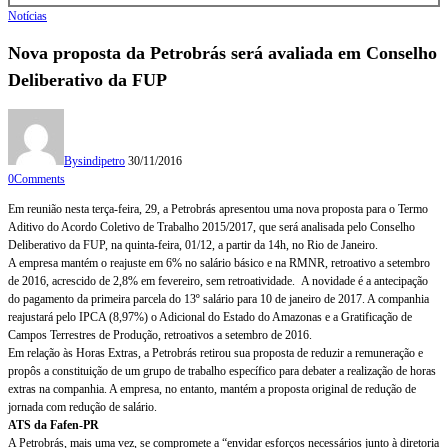
Notícias
Nova proposta da Petrobrás será avaliada em Conselho
Deliberativo da FUP
By
sindipetro
30/11/2016
0
Comments
Em reunião nesta terça-feira, 29, a Petrobrás apresentou uma nova proposta para o Termo
Aditivo do Acordo Coletivo de Trabalho 2015/2017, que será analisada pelo Conselho
Deliberativo da FUP, na quinta-feira, 01/12, a partir da 14h, no Rio de Janeiro.
A empresa mantém o reajuste em 6% no salário básico e na RMNR, retroativo a setembro
de 2016, acrescido de 2,8% em fevereiro, sem retroatividade. A novidade é a antecipação
do pagamento da primeira parcela do 13º salário para 10 de janeiro de 2017. A companhia
reajustará pelo IPCA (8,97%) o Adicional do Estado do Amazonas e a Gratificação de
Campos Terrestres de Produção, retroativos a setembro de 2016.
Em relação às Horas Extras, a Petrobrás retirou sua proposta de reduzir a remuneração e
propôs a constituição de um grupo de trabalho específico para debater a realização de horas
extras na companhia. A empresa, no entanto, mantém a proposta original de redução de
jornada com redução de salário.
ATS da Fafen-PR
A Petrobrás, mais uma vez, se compromete a “envidar esforços necessários junto à diretoria