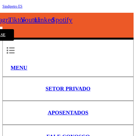
Sindipetro ES
k
tagram
Tiktok
Youtube
Linkedin
Spotify
-SE
MENU
SETOR PRIVADO
APOSENTADOS