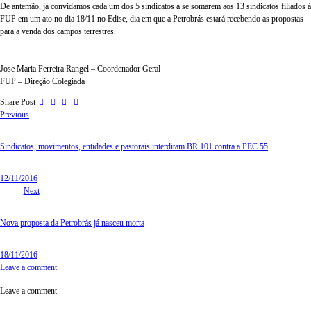
De antemão, já convidamos cada um dos 5 sindicatos a se somarem aos 13 sindicatos filiados à
FUP em um ato no dia 18/11 no Edise, dia em que a Petrobrás estará recebendo as propostas
para a venda dos campos terrestres.
Jose Maria Ferreira Rangel – Coordenador Geral
FUP – Direção Colegiada
Share Post
Previous
Sindicatos, movimentos, entidades e pastorais interditam BR 101 contra a PEC 55
12/11/2016
Next
Nova proposta da Petrobrás já nasceu morta
18/11/2016
Leave a comment
Leave a comment