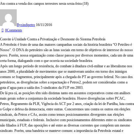
Ato contra a venda dos campos terrestres nesta sexta-feira (18)
By
sindipetro
16/11/2016
0
Comments
Convite à Unidade Contra a Privatização e Desmonte do Sistema Petrobrás
A Petrobrás é fruto de uma das maiores campanhas sociais da história brasileira “O Petróleo é
Nosso”. O DNA do petroleiro são as lutas sociais em torno de objetivos de interesse do nosso
povo. Porém, nossa organização como classe passou por diversos momentos, cada um de uma
certa forma, dialogando com o que ocorria na sociedade brasileira.
Após um longo período de resistência, do combate à ditadura civil-militar e ao liberalismo nos
anos 2000, a pluralidade de movimentos que se mantiveram unidos em torno dos inimigos
comuns se fragmentou, principalmente após a chegada do PT ao governo federal. No caso dos
petroleiros, as divergências sobre a repactuação e Petros2, podem ser consideradas como a
gota d’agua para a saída dos 5 sindicatos da FUP em 2003.
De lá pra cá, as posições têm sido distintas tanto em assuntos corporativos como em análises
mais gerais sobre a conjuntura da sociedade brasileira. Houve divergências sobre PCAC,
Petros, Regramento da PLR, Vigência do ACT por 2 anos, criação da lei de Partilha, luta contra
o Golpe e defesa da democracia, entre outras. Concorremos uns contra os outros em eleições
sindicais, da Petros e CAs, assim como temos posicionamentos divergentes nas eleições
municipais, estaduais e federais. Inclusive com posicionamentos diferentes entre os sindicatos
não filiados à FUP, das oposições e até entre as diversas correntes que compõem um mesmo
sindicato. Porém, uma bandeira se manteve comum: a importância da Petrobrás estatal e