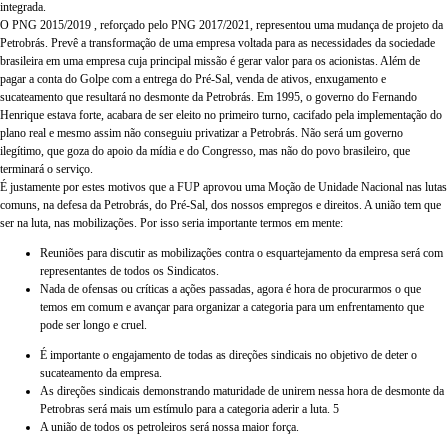
integrada.
O PNG 2015/2019 , reforçado pelo PNG 2017/2021, representou uma mudança de projeto da
Petrobrás. Prevê a transformação de uma empresa voltada para as necessidades da sociedade
brasileira em uma empresa cuja principal missão é gerar valor para os acionistas. Além de
pagar a conta do Golpe com a entrega do Pré-Sal, venda de ativos, enxugamento e
sucateamento que resultará no desmonte da Petrobrás. Em 1995, o governo do Fernando
Henrique estava forte, acabara de ser eleito no primeiro turno, cacifado pela implementação do
plano real e mesmo assim não conseguiu privatizar a Petrobrás. Não será um governo
ilegítimo, que goza do apoio da mídia e do Congresso, mas não do povo brasileiro, que
terminará o serviço.
É justamente por estes motivos que a FUP aprovou uma Moção de Unidade Nacional nas lutas
comuns, na defesa da Petrobrás, do Pré-Sal, dos nossos empregos e direitos. A união tem que
ser na luta, nas mobilizações. Por isso seria importante termos em mente:
Reuniões para discutir as mobilizações contra o esquartejamento da empresa será com
representantes de todos os Sindicatos.
Nada de ofensas ou críticas a ações passadas, agora é hora de procurarmos o que
temos em comum e avançar para organizar a categoria para um enfrentamento que
pode ser longo e cruel.
É importante o engajamento de todas as direções sindicais no objetivo de deter o
sucateamento da empresa.
As direções sindicais demonstrando maturidade de unirem nessa hora de desmonte da
Petrobras será mais um estímulo para a categoria aderir a luta. 5
A união de todos os petroleiros será nossa maior força.