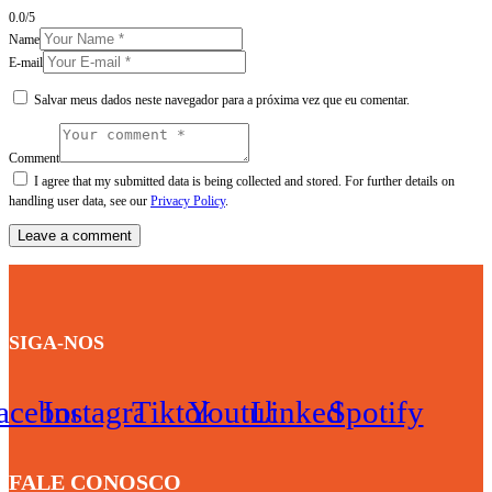
0.0
/
5
Name
E-mail
Salvar meus dados neste navegador para a próxima vez que eu comentar.
Comment
I agree that my submitted data is being collected and stored. For further details on
handling user data, see our
Privacy Policy
.
SIGA-NOS
acebook
Instagram
Tiktok
Youtube
Linkedin
Spotify
FALE CONOSCO