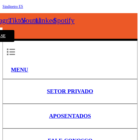
Sindipetro ES
k
tagram
Tiktok
Youtube
Linkedin
Spotify
-SE
MENU
SETOR PRIVADO
APOSENTADOS