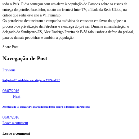
todo o País. O dia começou com um alerta à população de Campos sobre os riscos da
entrega do petróleo brasileiro, no ato em frente à Inter TV, afiliada da Rede Globo, na
cidade que sedia este ano a VI Plenafup.
Os petroleiros denunciaram a campanha midiática da emissora em favor do golpe e o
processo de privatização da Petrobras e a entrega do pré-sal. Durante a manifestação, o
delegado do Sindipetro-ES, Alex Rodrigo Pereira da P-58 falou sobre a defesa do pré-sal,
para os demais petroleiras e também a população.
Share Post
Navegação de Post
Previous
Sindipetro-ES vai debater estratégias na VI PlenaFUP
06/07/2016
Next
Abertura da VI PlenaFUP é marcada pela defesa contra o desmonte da Petrobras
08/07/2016
Leave a comment
Leave a comment