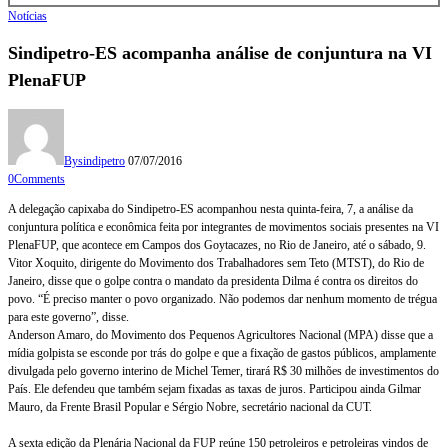
Notícias
Sindipetro-ES acompanha análise de conjuntura na VI
PlenaFUP
By
sindipetro
07/07/2016
0
Comments
A delegação capixaba do Sindipetro-ES acompanhou nesta quinta-feira, 7, a análise da
conjuntura política e econômica feita por integrantes de movimentos sociais presentes na VI
PlenaFUP, que acontece em Campos dos Goytacazes, no Rio de Janeiro, até o sábado, 9.
Vitor Xoquito, dirigente do Movimento dos Trabalhadores sem Teto (MTST), do Rio de
Janeiro, disse que o golpe contra o mandato da presidenta Dilma é contra os direitos do
povo. “É preciso manter o povo organizado. Não podemos dar nenhum momento de trégua
para este governo”, disse.
Anderson Amaro, do Movimento dos Pequenos Agricultores Nacional (MPA) disse que a
mídia golpista se esconde por trás do golpe e que a fixação de gastos públicos, amplamente
divulgada pelo governo interino de Michel Temer, tirará R$ 30 milhões de investimentos do
País. Ele defendeu que também sejam fixadas as taxas de juros. Participou ainda Gilmar
Mauro, da Frente Brasil Popular e Sérgio Nobre, secretário nacional da CUT.
A sexta edição da Plenária Nacional da FUP reúne 150 petroleiros e petroleiras vindos de