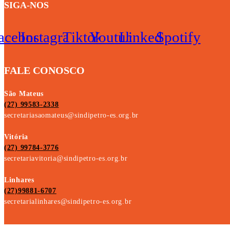
SIGA-NOS
acebook
Instagram
Tiktok
Youtube
Linkedin
Spotify
FALE CONOSCO
São Mateus
(27) 99583-2338
secretariasaomateus@sindipetro-es.org.br
Vitória
(27) 99784-3776
secretariavitoria@sindipetro-es.org.br
Linhares
(27)99881-6707
secretarialinhares@sindipetro-es.org.br