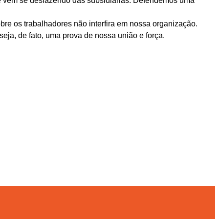
nte vem se desfazendo das subsidiárias. Defendemos uma
re os trabalhadores não interfira em nossa organização.
ja, de fato, uma prova de nossa união e força.