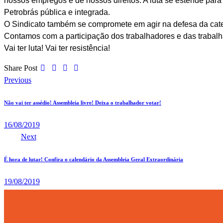
nossos empregos e de nossos direitos. A luta se estende pa
Petrobrás pública e integrada.
O Sindicato também se compromete em agir na defesa da categ
Contamos com a participação dos trabalhadores e das trabalh
Vai ter luta! Vai ter resistência!
Share Post
Previous
Navegação
de
Não vai ter assédio! Assembleia livre! Deixa o trabalhador votar!
Post
16/08/2019
Next
É hora de lutar! Confira o calendário da Assembleia Geral Extraordinária
19/08/2019