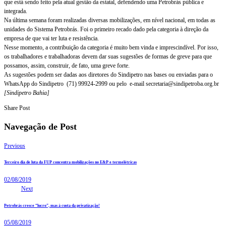
que está sendo feito pela atual gestão da estatal, defendendo uma Petrobrás pública e
integrada.
Na última semana foram realizadas diversas mobilizações, em nível nacional, em todas as
unidades do Sistema Petrobrás. Foi o primeiro recado dado pela categoria à direção da
empresa de que vai ter luta e resistência.
Nesse momento, a contribuição da categoria é muito bem vinda e imprescindível. Por isso,
os trabalhadores e trabalhadoras devem dar suas sugestões de formas de greve para que
possamos, assim, construir, de fato, uma greve forte.
As sugestões podem ser dadas aos diretores do Sindipetro nas bases ou enviadas para o
WhatsApp do Sindipetro (71) 99924-2999 ou pelo e-mail secretaria@sindipetroba.org.br
[Sindipetro Bahia]
Share Post
Navegação de Post
Previous
Terceiro dia de luta da FUP concentra mobilizações no E&P e termelétricas
02/08/2019
Next
Petrobrás cresce “lucro”, mas à custa da privatização!
05/08/2019