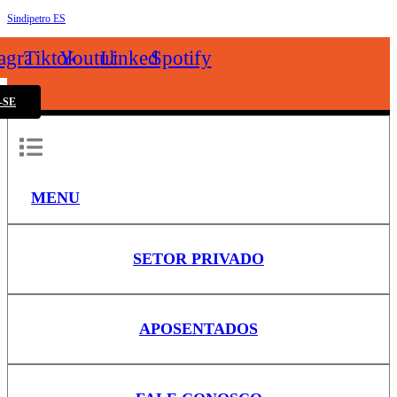
Sindipetro ES
k
tagram
Tiktok
Youtube
Linkedin
Spotify
-SE
MENU
SETOR PRIVADO
APOSENTADOS