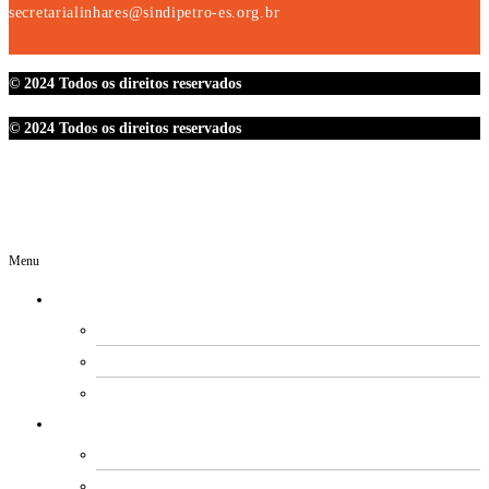
secretarialinhares@sindipetro-es.org.br
© 2024 Todos os direitos reservados
© 2024 Todos os direitos reservados
Menu
O SINDIPETRO
DIRETORIA
SECRETARIAS
EXPEDIENTE
ESTATUTO E REGIMENTOS
ESTATUTO SOCIAL
PROCESSO ELEITORAL