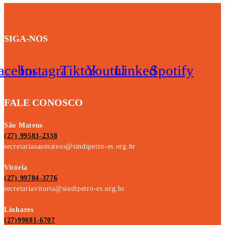
SIGA-NOS
acebook
Instagram
Tiktok
Youtube
Linkedin
Spotify
FALE CONOSCO
São Mateus
(27) 99583-2338
secretariasaomateus@sindipetro-es.org.br
Vitória
(27) 99784-3776
secretariavitoria@sindipetro-es.org.br
Linhares
(27)99881-6707